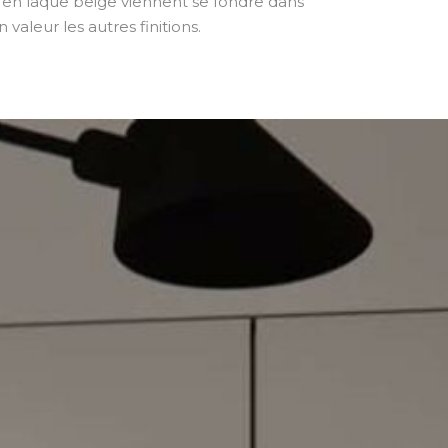
 en laque beige viennent se fondre dans
 valeur les autres finitions.