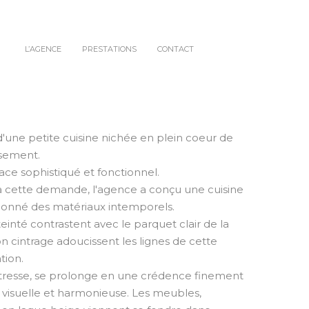
L’AGENCE
PRESTATIONS
CONTACT
d'une petite cuisine nichée en plein coeur de
ssement.
ace sophistiqué et fonctionnel.
à cette demande, l'agence a conçu une cuisine
tionné des matériaux intemporels.
inté contrastent avec le parquet clair de la
son cintrage adoucissent les lignes de cette
ation.
aîtresse, se prolonge en une crédence finement
té visuelle et harmonieuse. Les meubles,